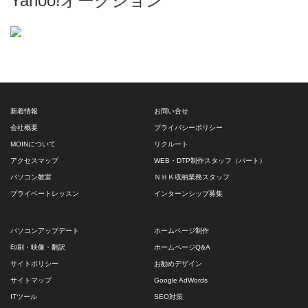
Yahoo!オークション
新着情報
お問い合せ
会社概要
プライバシーポリシー
MOINについて
リクルート
アクセスマップ
WEB・DTP制作スタッフ（パート）
パソコン教室
ＮＨＫ収納業務スタッフ
プライベートレッスン
インターンシップ募集
パソコンアップデート
ホームページ制作
印刷・映像・翻訳
ホームページQ&A
サイトポリシー
お勧めデザイン
サイトマップ
Google AdWords
ITツール
SEO対策