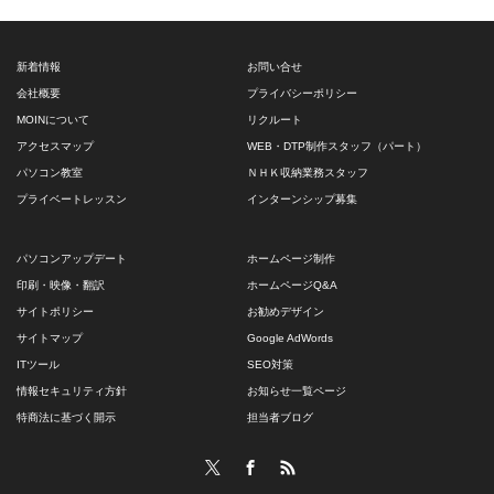
新着情報
お問い合せ
会社概要
プライバシーポリシー
MOINについて
リクルート
アクセスマップ
WEB・DTP制作スタッフ（パート）
パソコン教室
ＮＨＫ収納業務スタッフ
プライベートレッスン
インターンシップ募集
パソコンアップデート
ホームページ制作
印刷・映像・翻訳
ホームページQ&A
サイトポリシー
お勧めデザイン
サイトマップ
Google AdWords
ITツール
SEO対策
情報セキュリティ方針
お知らせ一覧ページ
特商法に基づく開示
担当者ブログ
Twitter
Facebook
RSS