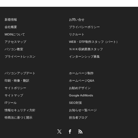
新着情報
お問い合せ
会社概要
プライバシーポリシー
MOINについて
リクルート
アクセスマップ
WEB・DTP制作スタッフ（パート）
パソコン教室
ＮＨＫ収納業務スタッフ
プライベートレッスン
インターンシップ募集
パソコンアップデート
ホームページ制作
印刷・映像・翻訳
ホームページQ&A
サイトポリシー
お勧めデザイン
サイトマップ
Google AdWords
ITツール
SEO対策
情報セキュリティ方針
お知らせ一覧ページ
特商法に基づく開示
担当者ブログ
Twitter
Facebook
RSS