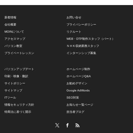
新着情報
お問い合せ
会社概要
プライバシーポリシー
MOINについて
リクルート
アクセスマップ
WEB・DTP制作スタッフ（パート）
パソコン教室
ＮＨＫ収納業務スタッフ
プライベートレッスン
インターンシップ募集
パソコンアップデート
ホームページ制作
印刷・映像・翻訳
ホームページQ&A
サイトポリシー
お勧めデザイン
サイトマップ
Google AdWords
ITツール
SEO対策
情報セキュリティ方針
お知らせ一覧ページ
特商法に基づく開示
担当者ブログ
Twitter
Facebook
RSS