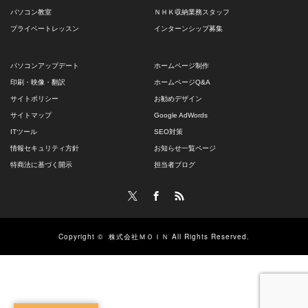
パソコン教室
ＮＨＫ収納業務スタッフ
プライベートレッスン
インターンシップ募集
パソコンアップデート
ホームページ制作
印刷・映像・翻訳
ホームページQ&A
サイトポリシー
お勧めデザイン
サイトマップ
Google AdWords
ITツール
SEO対策
情報セキュリティ方針
お知らせ一覧ページ
特商法に基づく開示
担当者ブログ
Twitter
Facebook
RSS
Copyright ©
株式会社ＭＯＩＮ
All Rights Reserved.