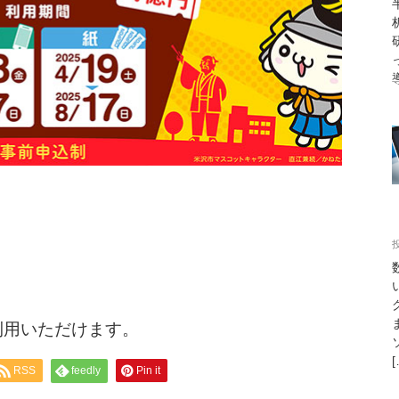
投
利用いただけます。
[
RSS
feedly
Pin it