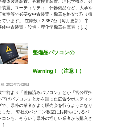
半導体製造装置、各種検査装置、理化学機器、分
析装置、ユーティリティ、什器備品など、大学や
研究室等で必要な中古装置・機器を格安で取り扱
っています。 在庫数：2,357台（毎月更新） 半
導体中古装置・設備・理化学機器在庫表（ […]
整備品パソコンの
Warning！（注意！）
稿: 2026年7月29日
数年前より「整備済みパソコン」とか「官公庁払
い下げパソコン」とかを謳った広告やポスティン
グで、県外の業者がよく販売会を行うようになり
ました。 弊社のパソコン教室にお持ちになるパ
ソコンも、そういう県外の怪しい業者から購入さ
…]